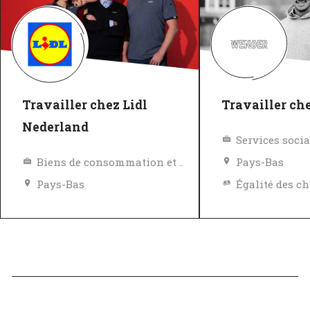
Travailler chez Lidl
Travailler c
Nederland
Services socia
Biens de consommation et Vente au détail
Pays-Bas
Pays-Bas
Égalité des chances et des avantages
Politique de diversité, égalité et inclusivité
Excellent em
Excellent employeur
Vérifié
Vérifié