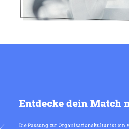
Entdecke dein Match 
Die Passung zur Organisationskultur ist ein 