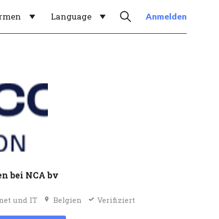
irmen
Language
Anmelden
en bei NCA bv
net und IT
Belgien
Verifiziert