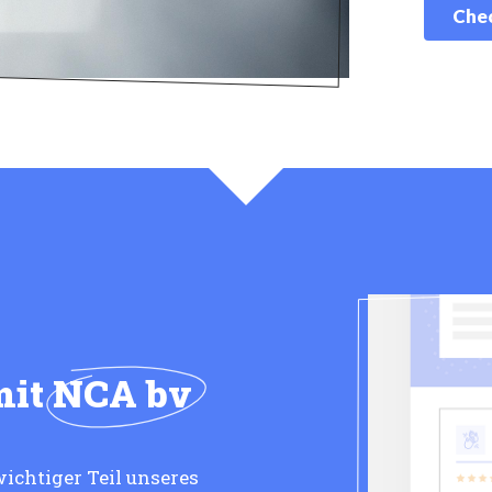
Chec
mit
NCA bv
wichtiger Teil unseres