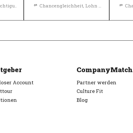
Diversity, Gleichberechtigung und Inklusions Richtlinien
Chancengleichheit, Lohn und Sozialleistungen
Diversity, Gleichberechtigung und Inklusions Richtlinien
Top
Top-Arbeitgeber
Ver
Verifiziert
tgeber
CompanyMatch
loser Account
Partner werden
ttour
Culture Fit
ationen
Blog