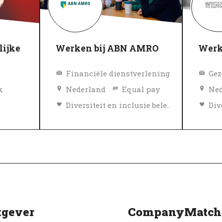
lijke
Werken bij ABN AMRO
Werk
Financiële dienstverlening
k
Nederland
Equal pay
Ned
Diversiteit en inclusie beleid
Topwerkgever
To
Geverifieerd
Gev
gever
CompanyMatch