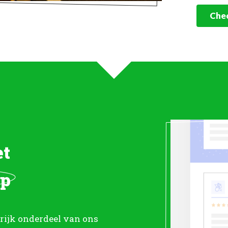
Chec
et
ep
grijk onderdeel van ons