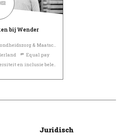
en bij Wender
Gezondheidszorg & Maatschappelijke dienstverlening
erland
Equal pay
Diversiteit en inclusie beleid
pwerkgever
erifieerd
Juridisch