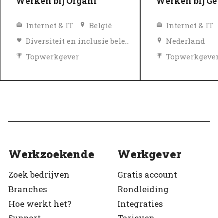
Werken bij Organi
Werken bij Ge
Internet & IT
België
Internet & IT
Diversiteit en inclusie beleid
Nederland
Topwerkgever
Topwerkgeve
Geverifieerd
Geverifieerd
Werkzoekende
Werkgever
Zoek bedrijven
Gratis account
Branches
Rondleiding
Hoe werkt het?
Integraties
Support
Tarieven